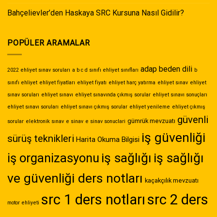
Bahçelievler’den Haskaya SRC Kursuna Nasıl Gidilir?
POPÜLER ARAMALAR
adap
beden dili
2022 ehliyet sınav soruları
a b c d sınıfı ehliyet sınıfları
b
sınıfı ehliyet
ehliyet fiyatları
ehliyet fiyatı
ehliyet harç yatırma
ehliyet sınav
ehliyet
sınav soruları
ehliyet sınavı
ehliyet sınavında çıkmış sorular
ehliyet sınavı sonuçları
ehliyet sınavı soruları
ehliyet sınavı çıkmış sorular
ehliyet yenileme
ehliyet çıkmış
güvenli
gümrük mevzuatı
sorular
elektronik sınav
e sinav
e sinav sonuclari
iş güvenliği
sürüş teknikleri
Harita Okuma Bilgisi
iş sağlığı
iş sağlığı
iş organizasyonu
ve güvenliği ders notları
kaçakçılık mevzuatı
src 1 ders notları
src 2 ders
motor ehliyeti