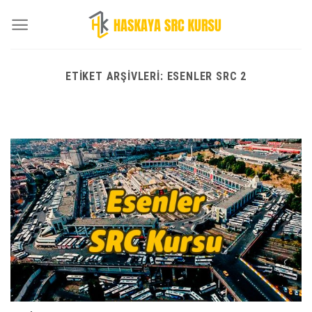
Skip
to
content
ETIKET ARŞIVLERI:
ESENLER SRC 2