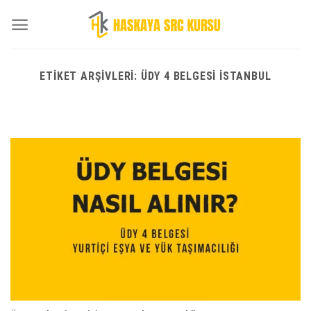
Skip
to
content
ETIKET ARŞIVLERI:
ÜDY 4 BELGESI İSTANBUL