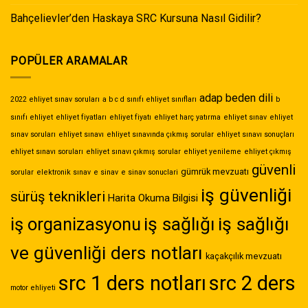
Bahçelievler’den Haskaya SRC Kursuna Nasıl Gidilir?
POPÜLER ARAMALAR
adap
beden dili
2022 ehliyet sınav soruları
a b c d sınıfı ehliyet sınıfları
b
sınıfı ehliyet
ehliyet fiyatları
ehliyet fiyatı
ehliyet harç yatırma
ehliyet sınav
ehliyet
sınav soruları
ehliyet sınavı
ehliyet sınavında çıkmış sorular
ehliyet sınavı sonuçları
ehliyet sınavı soruları
ehliyet sınavı çıkmış sorular
ehliyet yenileme
ehliyet çıkmış
güvenli
gümrük mevzuatı
sorular
elektronik sınav
e sinav
e sinav sonuclari
iş güvenliği
sürüş teknikleri
Harita Okuma Bilgisi
iş sağlığı
iş sağlığı
iş organizasyonu
ve güvenliği ders notları
kaçakçılık mevzuatı
src 1 ders notları
src 2 ders
motor ehliyeti